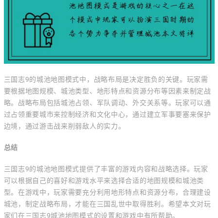
三国志9的城池地图模式中，战略布局是决定胜负的关键。玩家需
要根据地图规模、城池类型、地形特点和资源分布等因素来制定战
略。战略布局包括城池占领、军队调动、外交关系等。玩家可以通
过占领重要城市来控制经济和文化中心，通过建立军事要塞来保护
边境，通过游击战来削弱敌人的实力。
总结
三国志9的城池地图模式提供了丰富的游戏内容和战略选择。玩家
可以根据自己的喜好和游戏水平来选择合适的地图规模和城池类
型。在游戏中，玩家需要充分利用地形特点和资源分布，合理建设
城池，制定战略布局，才能在三国乱世中取得胜利。希望本文对玩
家们在三国志9城池地图模式的设置和游戏中有所帮助。