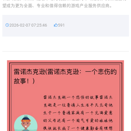
望成为更为全面、专业和值得信赖的游戏产业服务供应商。
2026-02-07 07:25:46
591