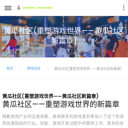
黄瓜社区(重塑游戏世界——黄瓜社区
新篇章)
首页
游戏动态
黄瓜社区(重塑游戏世界——黄瓜社区新篇章)
黄瓜社区(重塑游戏世界——黄瓜社区新篇章)
黄瓜社区——重塑游戏世界的新篇章
随着游戏产业的迅速发展，越来越多的游戏爱好者加入了这个热闹
而充满挑战的行业。但是，游戏开发过程中的繁琐工作、复杂的技