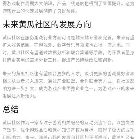
得游戏制作周期大大缩短，产品上线速度也得到了显著提升。这为
游戏行业的快速发展创造了良好条件。
未来黄瓜社区的发展方向
黄瓜社区在服务游戏行业方面可谓是越来越专业和完善，未来有望
扩大服务范围，在游戏外、数字音乐等领域也占得一席之地。同
时，黄瓜社区有望通过数据分析和联合营销等手段，为开发者量身
打造更实用的需求分析工具，促进产品持续改进和创新。
未来的黄瓜社区也有望聚合更多的人才，吸引更多的游戏爱好者和
相关从业者加入进来。通过产业联盟、合作联合等方式，将社区影
响力进一步扩大，成为游戏产业优秀企业之一，为游戏产业的未来
发展注入新活力。
总结
黄瓜社区作为一家专注于游戏相关服务的互动交流平台，以提高生
产效率、优化游戏品质和保护知识产权为目标，取得了极大的成功
和影响力。未来，随着市场的发展和社区的不断成长，黄瓜社区有