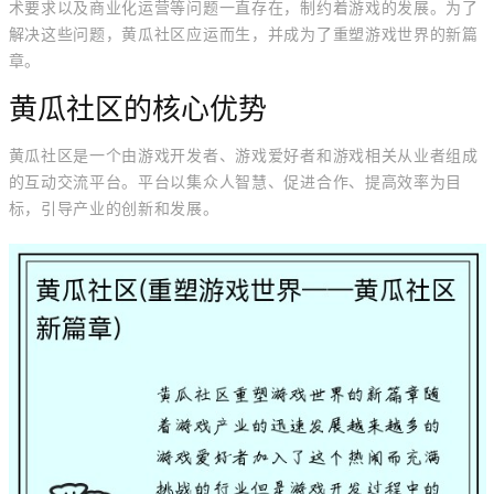
术要求以及商业化运营等问题一直存在，制约着游戏的发展。为了
解决这些问题，黄瓜社区应运而生，并成为了重塑游戏世界的新篇
章。
黄瓜社区的核心优势
黄瓜社区是一个由游戏开发者、游戏爱好者和游戏相关从业者组成
的互动交流平台。平台以集众人智慧、促进合作、提高效率为目
标，引导产业的创新和发展。