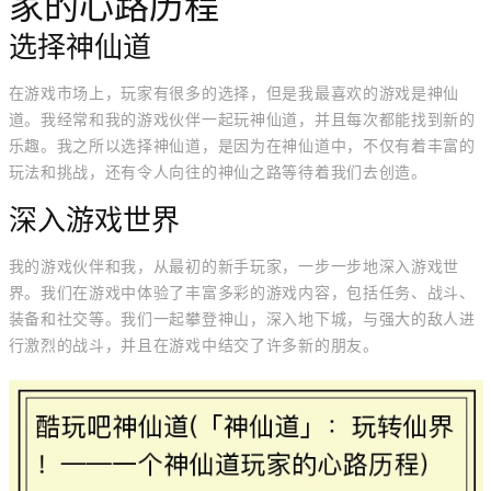
家的心路历程
选择神仙道
在游戏市场上，玩家有很多的选择，但是我最喜欢的游戏是神仙
道。我经常和我的游戏伙伴一起玩神仙道，并且每次都能找到新的
乐趣。我之所以选择神仙道，是因为在神仙道中，不仅有着丰富的
玩法和挑战，还有令人向往的神仙之路等待着我们去创造。
深入游戏世界
我的游戏伙伴和我，从最初的新手玩家，一步一步地深入游戏世
界。我们在游戏中体验了丰富多彩的游戏内容，包括任务、战斗、
装备和社交等。我们一起攀登神山，深入地下城，与强大的敌人进
行激烈的战斗，并且在游戏中结交了许多新的朋友。