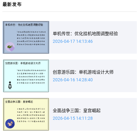
最新发布
单机传世：优化挂机地图调整经验
2026-04-17 14:13:46
创意游乐园：单机游戏设计大师
2026-04-16 14:28:40
全面战争三国：皇宫崛起
2026-04-15 14:11:28